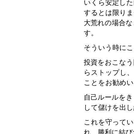
いくら安定した
するとは限りま
大荒れの場合な
す。
そういう時にこ
投資をおこなう際
らストップし、
ことをお勧めい
自己ルールをき
して儲けを出し
これを守ってい
れ、勝利に結び