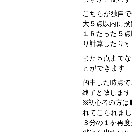
こちらが独自で
大５点以内に投
１Ｒたった５点
り計算したりす
また５点までな
とができます。
的中した時点で
終了と致します
※初心者の方は
れてこられまし
３分の１を再度