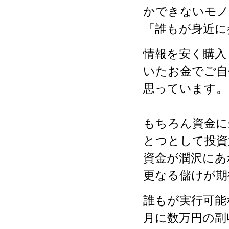
かできないモノ
「誰もが身近に
情報を安く購入
いたお金でご自
思っています。
もちろん資金に
とつとして投資
資金が潤沢にあ
更なる儲けが期
誰もが実行可能
月に数万円の副