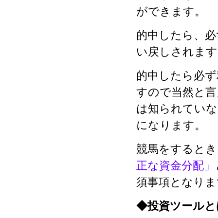
ができます。
的中したら、必
い戻しされます
的中したら必ず
すので当然と言
は知られていな
になります。
競馬をするとき
正な資金分配」
須事項となりま
◆投資ツールと