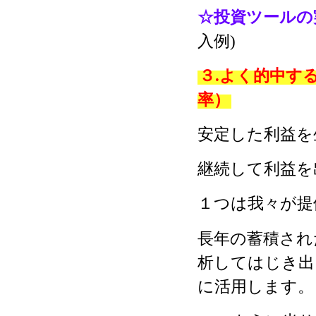
☆投資ツールの
入例)
３.よく的中す
率）
安定した利益を
継続して利益を
１つは我々が提
長年の蓄積され
析してはじき出
に活用します。