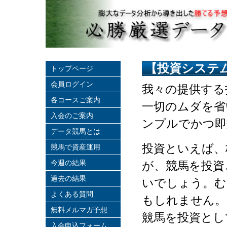
【投資システ
トップページ
会員ログイン
我々の提供する
各コースご案内
一切のムダを省
入会のご案内
ンプルでかつ即
データ競馬とは
投資といえば、
競馬で資産運用
今週の結果
が、競馬を投資
過去の結果
いでしょう。む
よくある質問
もしれません。
無料メルマガ予想
競馬を投資とし
入会申込フォーム