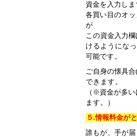
資金を入力しま
各買い目のオッ
が
この資金入力欄
けるようになっ
可能です。
ご自身の懐具合
できます。
（※資金が多い
ます。）
５.情報料金が
誰もが、手が届