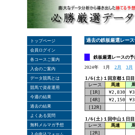
過去の鉄板厳選レース
トップページ
会員ログイン
鉄板厳選レースの予想
各コースご案内
2024年 1月
2月
3月
入会のご案内
データ競馬とは
1/6(土)１回京都１日目
レース
馬連
競馬で資産運用
[1R]
¥2,830
¥3
今週の結果
[4R]
¥2,150
¥3
過去の結果
[12R]
よくある質問
1/6(土)１回中山１日目
無料メルマガ予想
レース
馬連
[2R]
入会申込フォーム