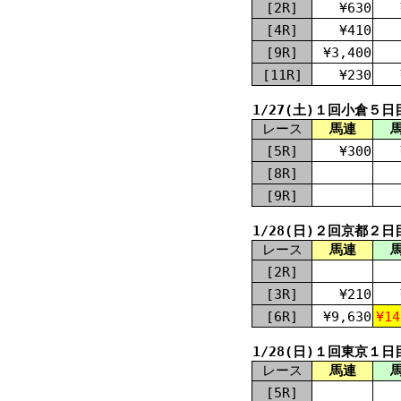
[2R]
¥630
[4R]
¥410
[9R]
¥3,400
[11R]
¥230
1/27(土)１回小倉５日
レース
馬連
[5R]
¥300
[8R]
[9R]
1/28(日)２回京都２日
レース
馬連
[2R]
[3R]
¥210
[6R]
¥9,630
¥14
1/28(日)１回東京１日
レース
馬連
[5R]