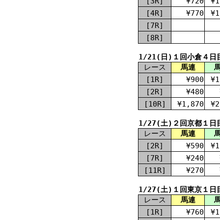
[3R]
¥720
¥1
[4R]
¥770
¥1
[7R]
[8R]
1/21(日)１回小倉４日
レース
馬連
[1R]
¥900
¥1
[2R]
¥480
[10R]
¥1,870
¥2
1/27(土)２回京都１日
レース
馬連
[2R]
¥590
¥1
[7R]
¥240
[11R]
¥270
1/27(土)１回東京１日
レース
馬連
[1R]
¥760
¥1