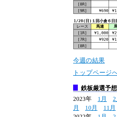
[8R]
[9R]
¥690
¥1
1/28(日)１回小倉６日
レース
馬連
[1R]
¥1,000
¥2
[7R]
¥920
¥1
[8R]
今週の結果
トップページ
鉄板厳選予
2023年
1月
月
10月
11月
2022年
1月