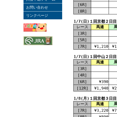
[6R]
お問い合わせ
[8R]
リンクページ
1/7(日)１回京都２日目
レース
馬連
[3R]
[5R]
[7R]
¥1,210
¥1
1/7(日)１回中山２日目
レース
馬連
[3R]
[4R]
[6R]
¥390
[12R]
¥1,940
¥2
1/8(月)１回京都３日目
レース
馬連
[7R]
¥3,220
¥7
[8R]
¥890