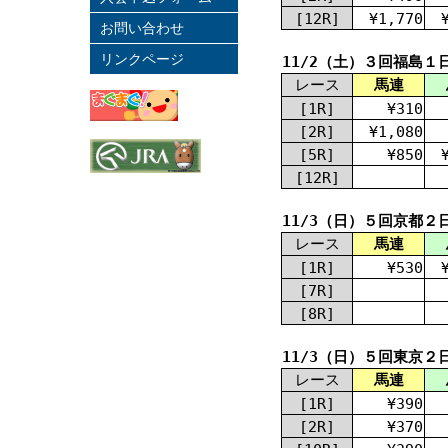
[12R]
¥1,770
お問い合わせ
リンクページ
11/2（土）３回福島１
レース
馬連
[1R]
¥310
[2R]
¥1,080
[5R]
¥850
[12R]
11/3（日）５回京都２
レース
馬連
[1R]
¥530
[7R]
[8R]
11/3（日）５回東京２
レース
馬連
[1R]
¥390
[2R]
¥370