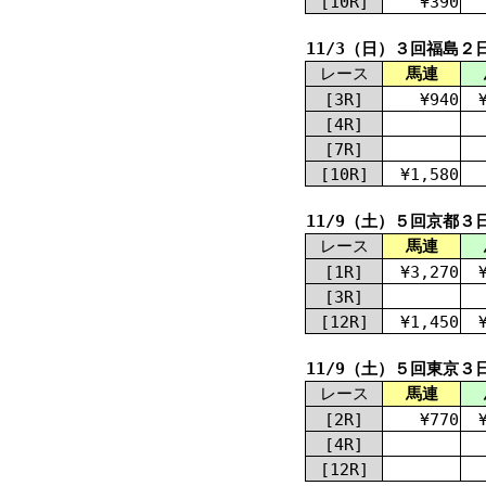
[10R]
¥390
11/3（日）３回福島２
レース
馬連
[3R]
¥940
[4R]
[7R]
[10R]
¥1,580
11/9（土）５回京都３
レース
馬連
[1R]
¥3,270
[3R]
[12R]
¥1,450
11/9（土）５回東京３
レース
馬連
[2R]
¥770
[4R]
[12R]