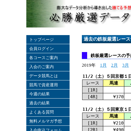
過去の鉄板厳選レース
トップページ
会員ログイン
鉄板厳選レースの予想
各コースご案内
2019年
1月
2月
3月
入会のご案内
データ競馬とは
11/2（土）５回京都１
レース
馬連
競馬で資産運用
[1R]
今週の結果
[4R]
¥370
過去の結果
11/2（土）５回東京１
よくある質問
レース
馬連
無料メルマガ予想
[1R]
¥210
[2R]
¥490
入会申込フォーム