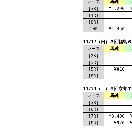
レース
馬連
[3R]
¥1,290
[4R]
[8R]
[10R]
¥1,430
11/17（日）３回福島
レース
馬連
[2R]
[3R]
[5R]
¥810
[8R]
11/23（土）５回京都
レース
馬連
[3R]
[6R]
[7R]
¥3,490
[8R]
¥970