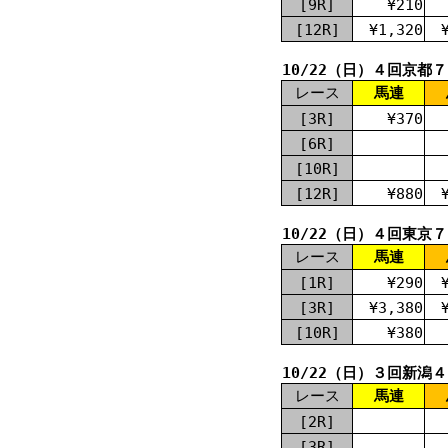
[9R]
¥210
[12R]
¥1,320
10/22（日）４回京都
レース
馬連
[3R]
¥370
[6R]
[10R]
[12R]
¥880
10/22（日）４回東京
レース
馬連
[1R]
¥290
[3R]
¥3,380
[10R]
¥380
10/22（日）３回新潟
レース
馬連
[2R]
[3R]