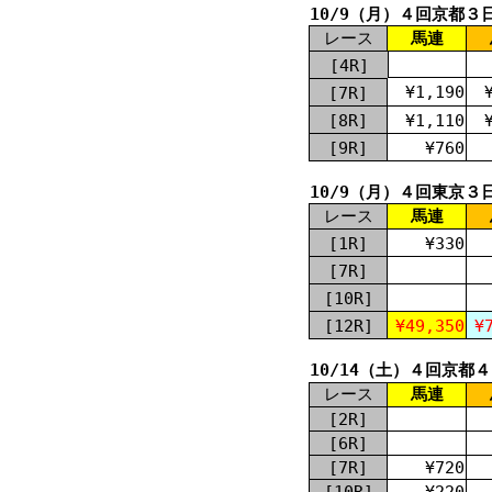
10/9（月）４回京都３
レース
馬連
[4R]
¥1,190
[7R]
[8R]
¥1,110
[9R]
¥760
10/9（月）４回東京３
レース
馬連
[1R]
¥330
[7R]
[10R]
[12R]
¥49,350
¥
10/14（土）４回京都
レース
馬連
[2R]
[6R]
[7R]
¥720
[10R]
¥220