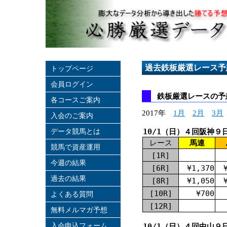
過去鉄板厳選レース予
トップページ
会員ログイン
鉄板厳選レースの予想
各コースご案内
2017年
1月
2月
3月
入会のご案内
データ競馬とは
10/1（日）４回阪神９
レース
馬連
競馬で資産運用
[1R]
今週の結果
[6R]
¥1,370
過去の結果
[8R]
¥1,050
[10R]
¥700
よくある質問
[12R]
無料メルマガ予想
入会申込フォーム
10/1（日）４回中山９