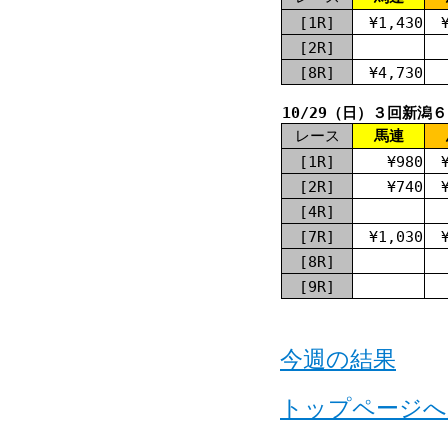
[1R]
¥1,430
[2R]
[8R]
¥4,730
10/29（日）３回新潟
レース
馬連
[1R]
¥980
[2R]
¥740
[4R]
[7R]
¥1,030
[8R]
[9R]
今週の結果
トップページへ