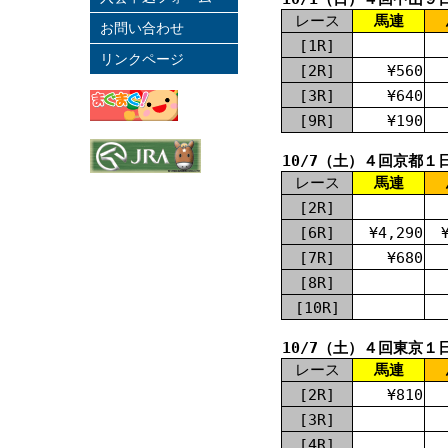
レース
馬連
お問い合わせ
[1R]
リンクページ
[2R]
¥560
[3R]
¥640
[9R]
¥190
10/7（土）４回京都１
レース
馬連
[2R]
[6R]
¥4,290
[7R]
¥680
[8R]
[10R]
10/7（土）４回東京１
レース
馬連
[2R]
¥810
[3R]
[4R]