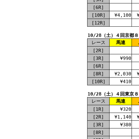
[6R]
[10R]
¥4,100
[12R]
10/28（土）４回京都
レース
馬連
[2R]
[3R]
¥990
[6R]
[8R]
¥2,030
[10R]
¥410
10/28（土）４回東京
レース
馬連
[1R]
¥320
[2R]
¥1,140
[3R]
¥380
[8R]