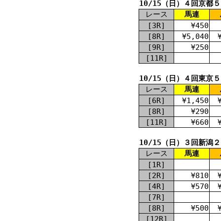
10/15（日）４回京都
レース
馬連
[3R]
¥450
[8R]
¥5,040
[9R]
¥250
[11R]
10/15（日）４回東京
レース
馬連
[6R]
¥1,450
[8R]
¥290
[11R]
¥660
10/15（日）３回新潟
レース
馬連
[1R]
[2R]
¥810
[4R]
¥570
[7R]
[8R]
¥500
[12R]